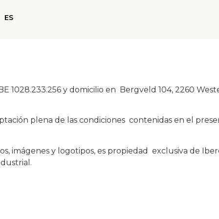
EN
ES
NL
E 1028.233.256 y domicilio en Bergveld 104, 2260 Westerlo
ceptación plena de las condiciones contenidas en el prese
xtos, imágenes y logotipos, es propiedad exclusiva de Iber
dustrial.