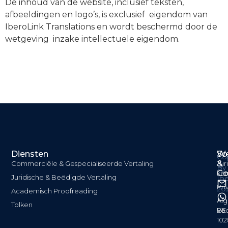
De inhoud van de website, inclusief teksten,
afbeeldingen en logo’s, is exclusief eigendom van
IberoLink Translations en wordt beschermd door de
wetgeving inzake intellectuele eigendom.
Diensten
We
So
Co
&
Commerciële & Gespecialiseerde Vertaling
Jur
By
Co
ken
Juridische & Beëdigde Vertaling
Ibe
Pri
20
Academisch Proofreading
Al
Tolken
Vo
BE
102